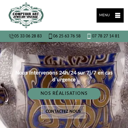
MENU
05 33 06 28 83
06 25 63 76 58
07 78 27 14 81
Nous intervenons 24h/24 sur 7j/7 en cas
d'urgence
NOS RÉALISATIONS
CONTACTEZ NOUS