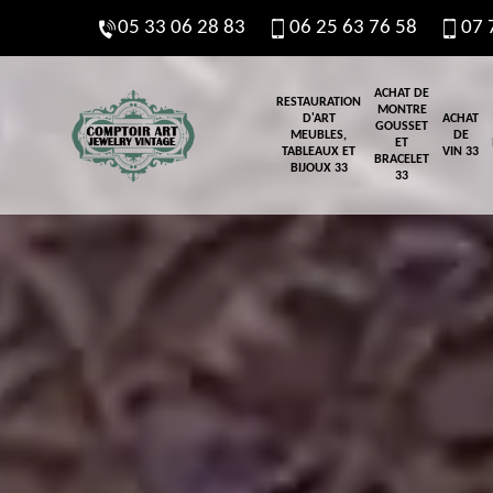
05 33 06 28 83
06 25 63 76 58
07 
ACHAT DE
RESTAURATION
MONTRE
D'ART
ACHAT
GOUSSET
MEUBLES,
DE
ET
TABLEAUX ET
VIN 33
BRACELET
BIJOUX 33
33