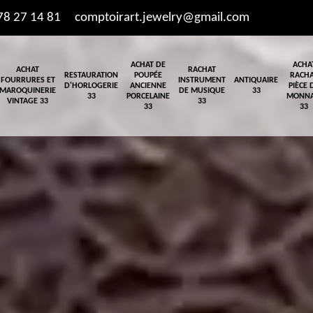
78 27 14 81
comptoirart.jewelry@gmail.com
ACHAT DE
ACHA
ACHAT
RACHAT
RESTAURATION
POUPÉE
RACH
FOURRURES ET
INSTRUMENT
ANTIQUAIRE
D'HORLOGERIE
ANCIENNE
PIÈCE 
MAROQUINERIE
DE MUSIQUE
33
33
PORCELAINE
MONNA
VINTAGE 33
33
33
33