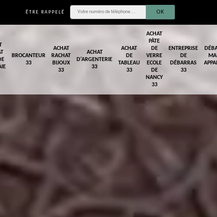
ÊTRE RAPPELÉ
ACHAT
PÂTE
T
ACHAT
ACHAT
DE
ENTREPRISE
DÉB
AT
ACHAT
BROCANTEUR
RACHAT
DE
VERRE
DE
MA
DE
D'ARGENTERIE
33
BIJOUX
TABLEAU
ECOLE
DÉBARRAS
APPA
IE
33
33
33
DE
33
NANCY
33