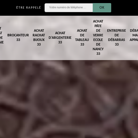
ÊTRE RAPPELÉ
ACHAT
PÂTE
T
ACHAT
ACHAT
DE
ENTREPRISE
DÉB
AT
ACHAT
BROCANTEUR
RACHAT
DE
VERRE
DE
MA
DE
D'ARGENTERIE
33
BIJOUX
TABLEAU
ECOLE
DÉBARRAS
APPA
IE
33
33
33
DE
33
NANCY
33