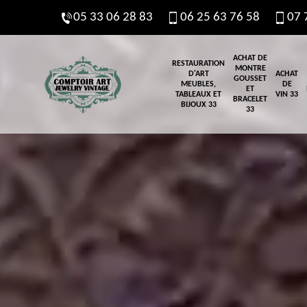
05 33 06 28 83
06 25 63 76 58
07 
ACHAT DE
RESTAURATION
MONTRE
D'ART
ACHAT
GOUSSET
MEUBLES,
DE
ET
TABLEAUX ET
VIN 33
BRACELET
BIJOUX 33
33