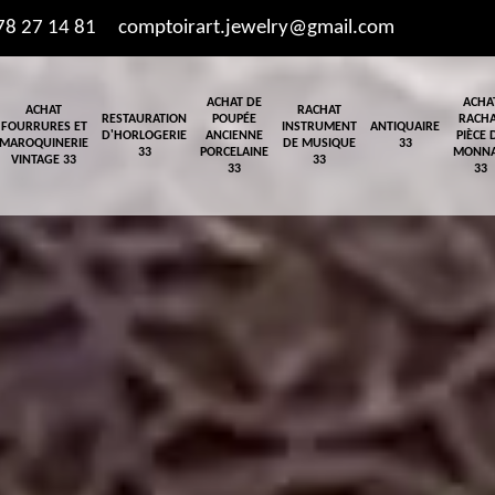
78 27 14 81
comptoirart.jewelry@gmail.com
ACHAT DE
ACHA
ACHAT
RACHAT
RESTAURATION
POUPÉE
RACH
FOURRURES ET
INSTRUMENT
ANTIQUAIRE
D'HORLOGERIE
ANCIENNE
PIÈCE 
MAROQUINERIE
DE MUSIQUE
33
33
PORCELAINE
MONNA
VINTAGE 33
33
33
33