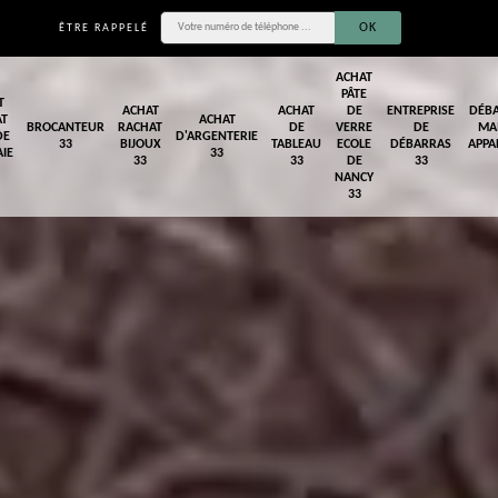
ÊTRE RAPPELÉ
ACHAT
PÂTE
T
ACHAT
ACHAT
DE
ENTREPRISE
DÉB
AT
ACHAT
BROCANTEUR
RACHAT
DE
VERRE
DE
MA
DE
D'ARGENTERIE
33
BIJOUX
TABLEAU
ECOLE
DÉBARRAS
APPA
IE
33
33
33
DE
33
NANCY
33