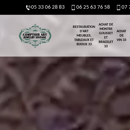
05 33 06 28 83
06 25 63 76 58
07 
ACHAT DE
RESTAURATION
MONTRE
D'ART
ACHAT
GOUSSET
MEUBLES,
DE
ET
TABLEAUX ET
VIN 33
BRACELET
BIJOUX 33
33