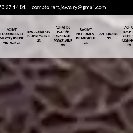
78 27 14 81
comptoirart.jewelry@gmail.com
ACHAT DE
ACHA
ACHAT
RACHAT
RESTAURATION
POUPÉE
RACH
FOURRURES ET
INSTRUMENT
ANTIQUAIRE
D'HORLOGERIE
ANCIENNE
PIÈCE 
MAROQUINERIE
DE MUSIQUE
33
33
PORCELAINE
MONNA
VINTAGE 33
33
33
33