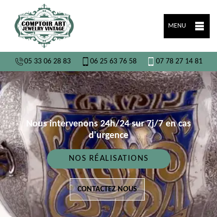
MENU
05 33 06 28 83
06 25 63 76 58
07 78 27 14 81
Nous intervenons 24h/24 sur 7j/7 en cas
d'urgence
NOS RÉALISATIONS
CONTACTEZ NOUS