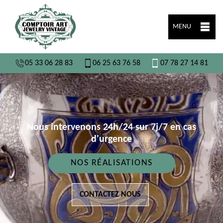
MENU
05 33 06 28 83
06 25 63 76 58
07 78 27 14 81
Nous intervenons 24h/24 sur 7j/7 en cas
d'urgence
NOS RÉALISATIONS
CONTACTEZ NOUS