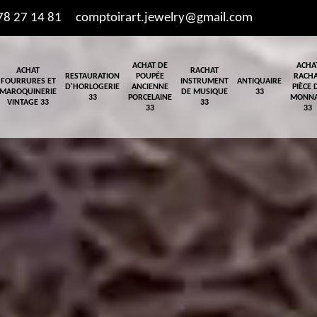
78 27 14 81
comptoirart.jewelry@gmail.com
ACHAT DE
ACHA
ACHAT
RACHAT
RESTAURATION
POUPÉE
RACH
FOURRURES ET
INSTRUMENT
ANTIQUAIRE
D'HORLOGERIE
ANCIENNE
PIÈCE 
MAROQUINERIE
DE MUSIQUE
33
33
PORCELAINE
MONNA
VINTAGE 33
33
33
33