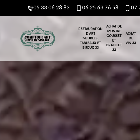
05 33 06 28 83
06 25 63 76 58
07 
ACHAT DE
RESTAURATION
MONTRE
D'ART
ACHAT
GOUSSET
MEUBLES,
DE
ET
TABLEAUX ET
VIN 33
BRACELET
BIJOUX 33
33