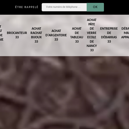
ÊTRE RAPPELÉ
ACHAT
PÂTE
T
ACHAT
ACHAT
DE
ENTREPRISE
DÉB
AT
ACHAT
BROCANTEUR
RACHAT
DE
VERRE
DE
MA
DE
D'ARGENTERIE
33
BIJOUX
TABLEAU
ECOLE
DÉBARRAS
APPA
IE
33
33
33
DE
33
NANCY
33