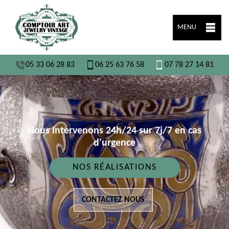
MENU
05 33 06 28 83
06 25 63 76 58
07 78 27 14 81
Nous intervenons 24h/24 sur 7j/7 en cas
d'urgence
NOS RÉALISATIONS
CONTACTEZ NOUS