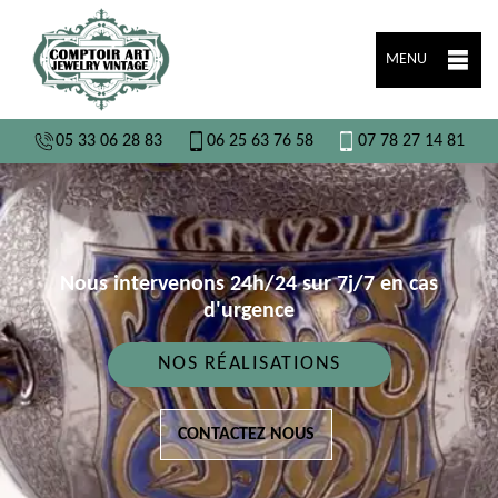
MENU
05 33 06 28 83
06 25 63 76 58
07 78 27 14 81
Nous intervenons 24h/24 sur 7j/7 en cas
d'urgence
NOS RÉALISATIONS
CONTACTEZ NOUS