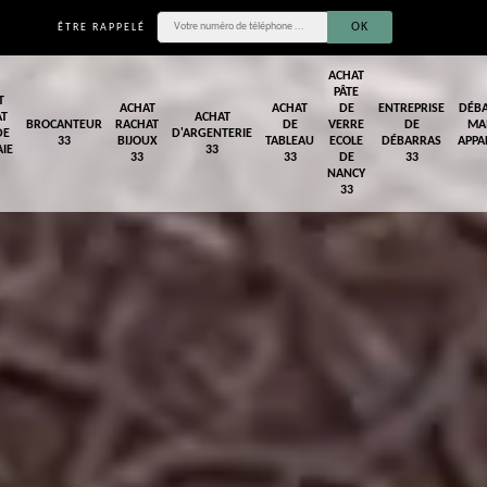
ÊTRE RAPPELÉ
ACHAT
PÂTE
T
ACHAT
ACHAT
DE
ENTREPRISE
DÉB
AT
ACHAT
BROCANTEUR
RACHAT
DE
VERRE
DE
MA
DE
D'ARGENTERIE
33
BIJOUX
TABLEAU
ECOLE
DÉBARRAS
APPA
IE
33
33
33
DE
33
NANCY
33