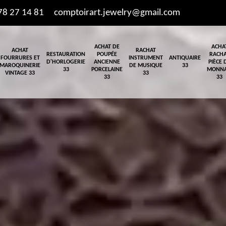
78 27 14 81
comptoirart.jewelry@gmail.com
ACHAT DE
ACHA
ACHAT
RACHAT
RESTAURATION
POUPÉE
RACH
FOURRURES ET
INSTRUMENT
ANTIQUAIRE
D'HORLOGERIE
ANCIENNE
PIÈCE 
MAROQUINERIE
DE MUSIQUE
33
33
PORCELAINE
MONNA
VINTAGE 33
33
33
33