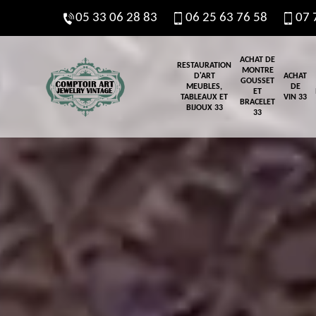
05 33 06 28 83
06 25 63 76 58
07 
ACHAT DE
RESTAURATION
MONTRE
D'ART
ACHAT
GOUSSET
MEUBLES,
DE
ET
TABLEAUX ET
VIN 33
BRACELET
BIJOUX 33
33