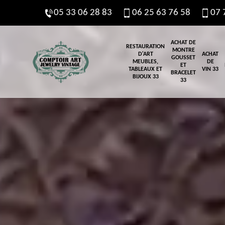
05 33 06 28 83
06 25 63 76 58
07 
ACHAT DE
RESTAURATION
MONTRE
D'ART
ACHAT
GOUSSET
MEUBLES,
DE
ET
TABLEAUX ET
VIN 33
BRACELET
BIJOUX 33
33