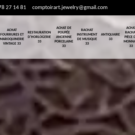
78 27 14 81
comptoirart.jewelry@gmail.com
ACHAT DE
ACHA
ACHAT
RACHAT
RESTAURATION
POUPÉE
RACH
FOURRURES ET
INSTRUMENT
ANTIQUAIRE
D'HORLOGERIE
ANCIENNE
PIÈCE 
MAROQUINERIE
DE MUSIQUE
33
33
PORCELAINE
MONNA
VINTAGE 33
33
33
33