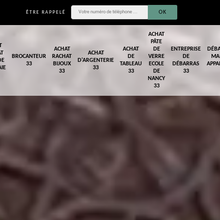
ÊTRE RAPPELÉ
ACHAT
PÂTE
T
ACHAT
ACHAT
DE
ENTREPRISE
DÉB
AT
ACHAT
BROCANTEUR
RACHAT
DE
VERRE
DE
MA
DE
D'ARGENTERIE
33
BIJOUX
TABLEAU
ECOLE
DÉBARRAS
APPA
IE
33
33
33
DE
33
NANCY
33