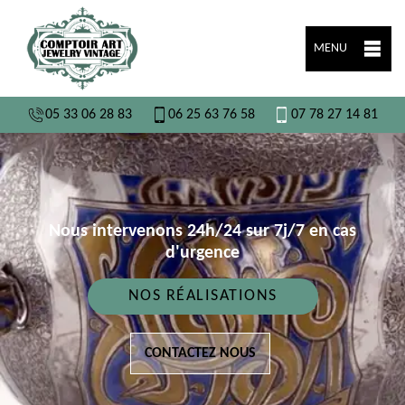
MENU
05 33 06 28 83
06 25 63 76 58
07 78 27 14 81
Nous intervenons 24h/24 sur 7j/7 en cas
d'urgence
NOS RÉALISATIONS
CONTACTEZ NOUS