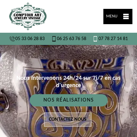
MENU
05 33 06 28 83
06 25 63 76 58
07 78 27 14 81
Nous intervenons 24h/24 sur 7j/7 en cas
d'urgence
NOS RÉALISATIONS
CONTACTEZ NOUS