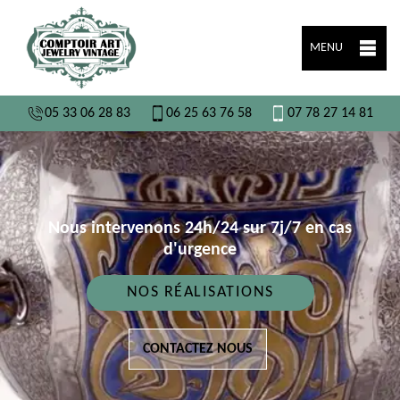
MENU
05 33 06 28 83
06 25 63 76 58
07 78 27 14 81
Nous intervenons 24h/24 sur 7j/7 en cas
d'urgence
NOS RÉALISATIONS
CONTACTEZ NOUS