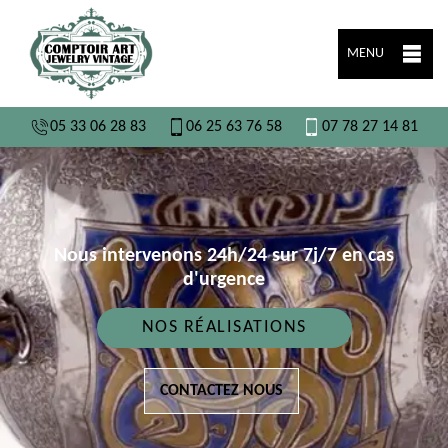
MENU
05 33 06 28 83
06 25 63 76 58
07 78 27 14 81
Nous intervenons 24h/24 sur 7j/7 en cas
d'urgence
NOS RÉALISATIONS
CONTACTEZ NOUS