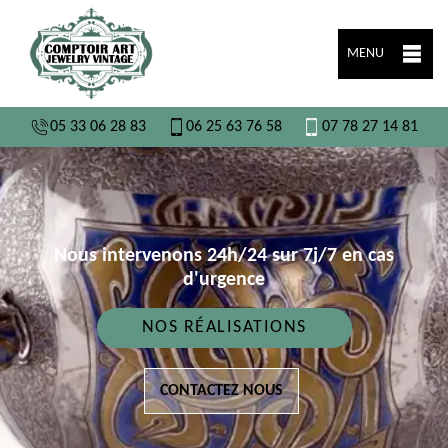
MENU
05 33 06 28 83
06 25 63 76 58
07 78 27 14 81
Nous intervenons 24h/24 sur 7j/7 en cas
d'urgence
NOS RÉALISATIONS
CONTACTEZ NOUS