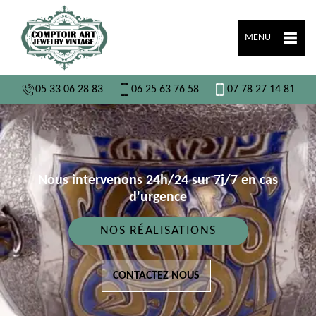
MENU
05 33 06 28 83
06 25 63 76 58
07 78 27 14 81
Nous intervenons 24h/24 sur 7j/7 en cas
d'urgence
NOS RÉALISATIONS
CONTACTEZ NOUS