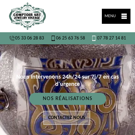
MENU
05 33 06 28 83
06 25 63 76 58
07 78 27 14 81
Nous intervenons 24h/24 sur 7j/7 en cas
d'urgence
NOS RÉALISATIONS
CONTACTEZ NOUS