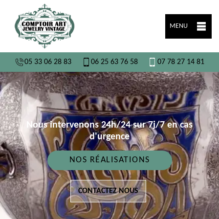
MENU
05 33 06 28 83
06 25 63 76 58
07 78 27 14 81
Nous intervenons 24h/24 sur 7j/7 en cas
d'urgence
NOS RÉALISATIONS
CONTACTEZ NOUS