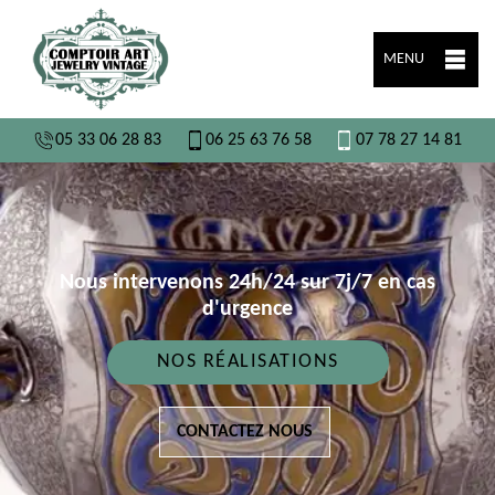
MENU
05 33 06 28 83
06 25 63 76 58
07 78 27 14 81
Nous intervenons 24h/24 sur 7j/7 en cas
d'urgence
NOS RÉALISATIONS
CONTACTEZ NOUS