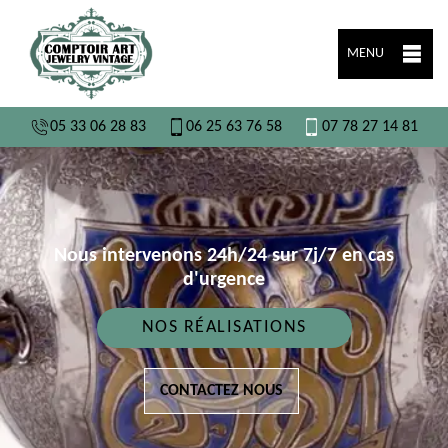
MENU
05 33 06 28 83
06 25 63 76 58
07 78 27 14 81
Nous intervenons 24h/24 sur 7j/7 en cas
d'urgence
NOS RÉALISATIONS
CONTACTEZ NOUS