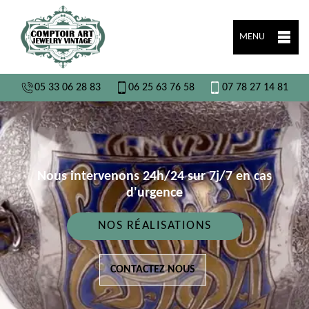
MENU
05 33 06 28 83
06 25 63 76 58
07 78 27 14 81
Nous intervenons 24h/24 sur 7j/7 en cas
d'urgence
NOS RÉALISATIONS
CONTACTEZ NOUS