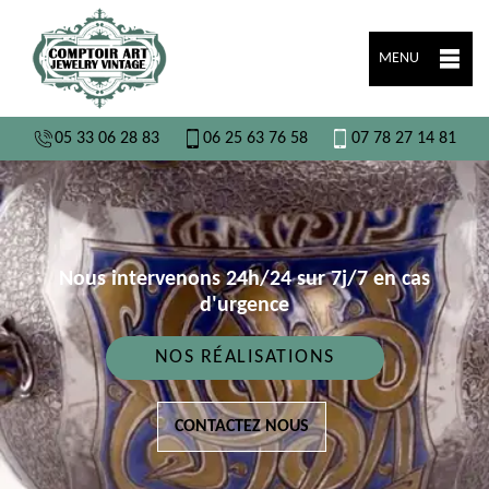
MENU
05 33 06 28 83
06 25 63 76 58
07 78 27 14 81
Nous intervenons 24h/24 sur 7j/7 en cas
d'urgence
NOS RÉALISATIONS
CONTACTEZ NOUS