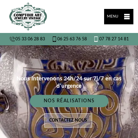
MENU
05 33 06 28 83
06 25 63 76 58
07 78 27 14 81
Nous intervenons 24h/24 sur 7j/7 en cas
d'urgence
NOS RÉALISATIONS
CONTACTEZ NOUS