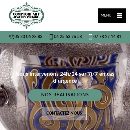
MENU
05 33 06 28 83
06 25 63 76 58
07 78 27 14 81
Nous intervenons 24h/24 sur 7j/7 en cas
d'urgence
NOS RÉALISATIONS
CONTACTEZ NOUS