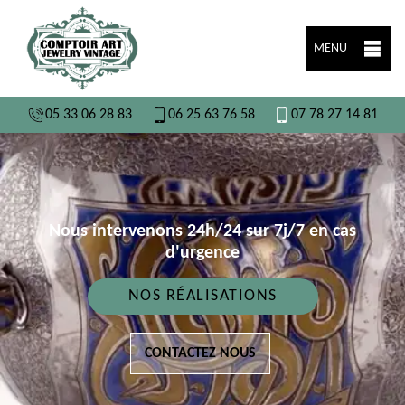
MENU
05 33 06 28 83
06 25 63 76 58
07 78 27 14 81
Nous intervenons 24h/24 sur 7j/7 en cas
d'urgence
NOS RÉALISATIONS
CONTACTEZ NOUS