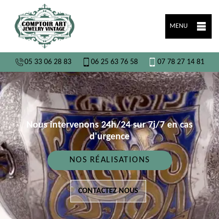
MENU
05 33 06 28 83
06 25 63 76 58
07 78 27 14 81
Nous intervenons 24h/24 sur 7j/7 en cas
d'urgence
NOS RÉALISATIONS
CONTACTEZ NOUS