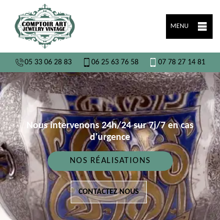
MENU
05 33 06 28 83
06 25 63 76 58
07 78 27 14 81
Nous intervenons 24h/24 sur 7j/7 en cas
d'urgence
NOS RÉALISATIONS
CONTACTEZ NOUS