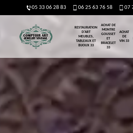
05 33 06 28 83
06 25 63 76 58
07 
ACHAT DE
RESTAURATION
MONTRE
D'ART
ACHAT
GOUSSET
MEUBLES,
DE
ET
TABLEAUX ET
VIN 33
BRACELET
BIJOUX 33
33