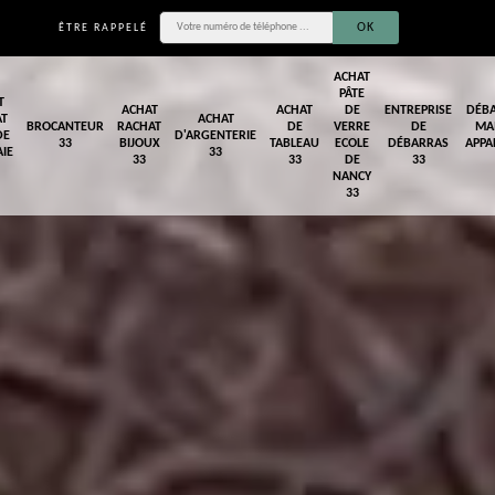
ÊTRE RAPPELÉ
ACHAT
PÂTE
T
ACHAT
ACHAT
DE
ENTREPRISE
DÉB
AT
ACHAT
BROCANTEUR
RACHAT
DE
VERRE
DE
MA
DE
D'ARGENTERIE
33
BIJOUX
TABLEAU
ECOLE
DÉBARRAS
APPA
IE
33
33
33
DE
33
NANCY
33