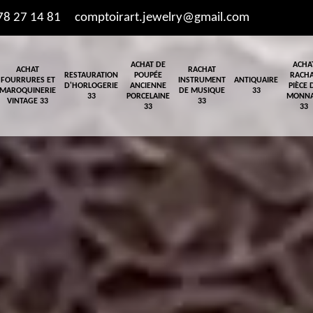
78 27 14 81
comptoirart.jewelry@gmail.com
ACHAT DE
ACHA
ACHAT
RACHAT
RESTAURATION
POUPÉE
RACH
FOURRURES ET
INSTRUMENT
ANTIQUAIRE
D'HORLOGERIE
ANCIENNE
PIÈCE 
MAROQUINERIE
DE MUSIQUE
33
33
PORCELAINE
MONNA
VINTAGE 33
33
33
33