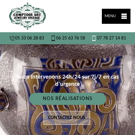
MENU
05 33 06 28 83
06 25 63 76 58
07 78 27 14 81
Nous intervenons 24h/24 sur 7j/7 en cas
d'urgence
NOS RÉALISATIONS
CONTACTEZ NOUS