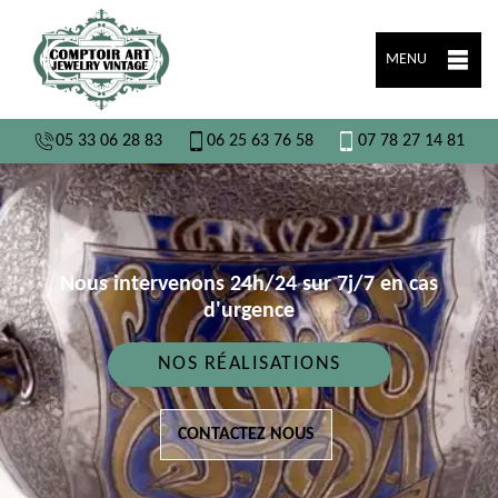
MENU
05 33 06 28 83
06 25 63 76 58
07 78 27 14 81
Nous intervenons 24h/24 sur 7j/7 en cas
d'urgence
NOS RÉALISATIONS
CONTACTEZ NOUS