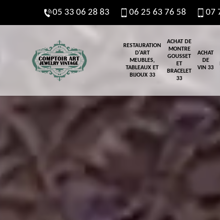
05 33 06 28 83
06 25 63 76 58
07 
ACHAT DE
RESTAURATION
MONTRE
D'ART
ACHAT
GOUSSET
MEUBLES,
DE
ET
TABLEAUX ET
VIN 33
BRACELET
BIJOUX 33
33