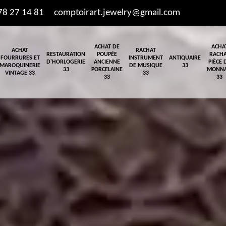
78 27 14 81
comptoirart.jewelry@gmail.com
ACHAT DE
ACHA
ACHAT
RACHAT
RESTAURATION
POUPÉE
RACH
FOURRURES ET
INSTRUMENT
ANTIQUAIRE
D'HORLOGERIE
ANCIENNE
PIÈCE 
MAROQUINERIE
DE MUSIQUE
33
33
PORCELAINE
MONNA
VINTAGE 33
33
33
33