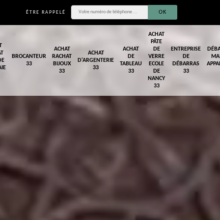
ÊTRE RAPPELÉ
ACHAT
PÂTE
T
ACHAT
ACHAT
DE
ENTREPRISE
DÉB
AT
ACHAT
BROCANTEUR
RACHAT
DE
VERRE
DE
MA
DE
D'ARGENTERIE
33
BIJOUX
TABLEAU
ECOLE
DÉBARRAS
APPA
IE
33
33
33
DE
33
NANCY
33