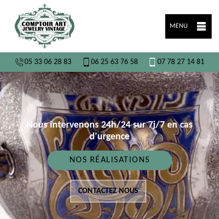
MENU
05 33 06 28 83
06 25 63 76 58
07 78 27 14 81
Nous intervenons 24h/24 sur 7j/7 en cas
d'urgence
NOS RÉALISATIONS
CONTACTEZ NOUS