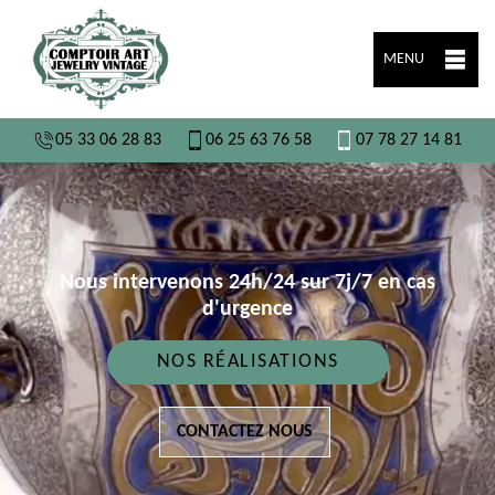
MENU
05 33 06 28 83
06 25 63 76 58
07 78 27 14 81
Nous intervenons 24h/24 sur 7j/7 en cas
d'urgence
NOS RÉALISATIONS
CONTACTEZ NOUS