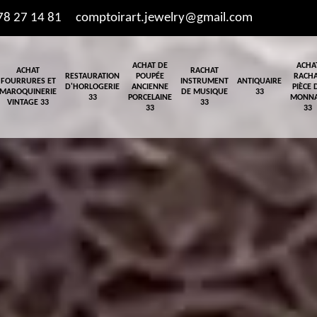
78 27 14 81
comptoirart.jewelry@gmail.com
ACHAT DE
ACHA
ACHAT
RACHAT
RESTAURATION
POUPÉE
RACH
FOURRURES ET
INSTRUMENT
ANTIQUAIRE
D'HORLOGERIE
ANCIENNE
PIÈCE 
MAROQUINERIE
DE MUSIQUE
33
33
PORCELAINE
MONNA
VINTAGE 33
33
33
33