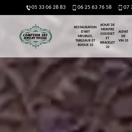
05 33 06 28 83
06 25 63 76 58
07 
ACHAT DE
RESTAURATION
MONTRE
D'ART
ACHAT
GOUSSET
MEUBLES,
DE
ET
TABLEAUX ET
VIN 33
BRACELET
BIJOUX 33
33