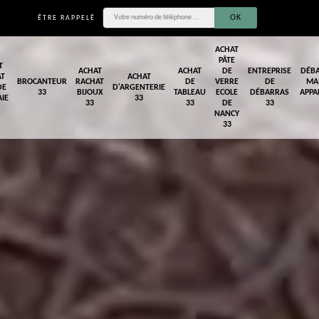
ÊTRE RAPPELÉ
ACHAT
PÂTE
T
ACHAT
ACHAT
DE
ENTREPRISE
DÉB
AT
ACHAT
BROCANTEUR
RACHAT
DE
VERRE
DE
MA
DE
D'ARGENTERIE
33
BIJOUX
TABLEAU
ECOLE
DÉBARRAS
APPA
IE
33
33
33
DE
33
NANCY
33