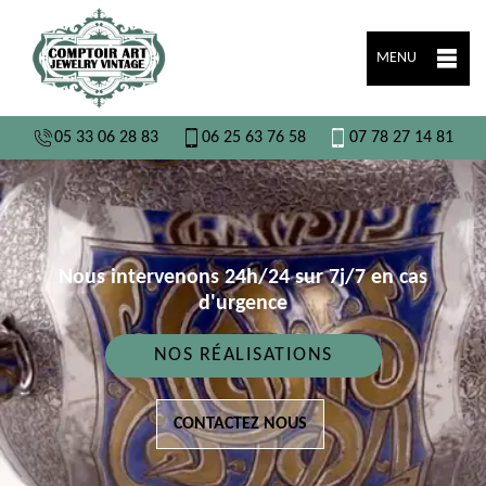
MENU
05 33 06 28 83
06 25 63 76 58
07 78 27 14 81
Nous intervenons 24h/24 sur 7j/7 en cas
d'urgence
NOS RÉALISATIONS
CONTACTEZ NOUS