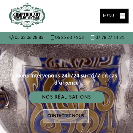
MENU
05 33 06 28 83
06 25 63 76 58
07 78 27 14 81
Nous intervenons 24h/24 sur 7j/7 en cas
d'urgence
NOS RÉALISATIONS
CONTACTEZ NOUS