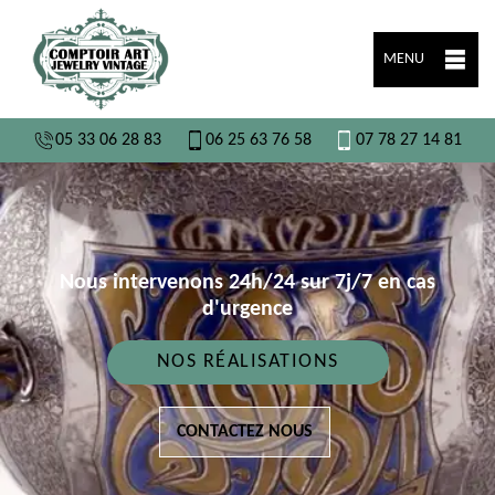
MENU
05 33 06 28 83
06 25 63 76 58
07 78 27 14 81
Nous intervenons 24h/24 sur 7j/7 en cas
d'urgence
NOS RÉALISATIONS
CONTACTEZ NOUS