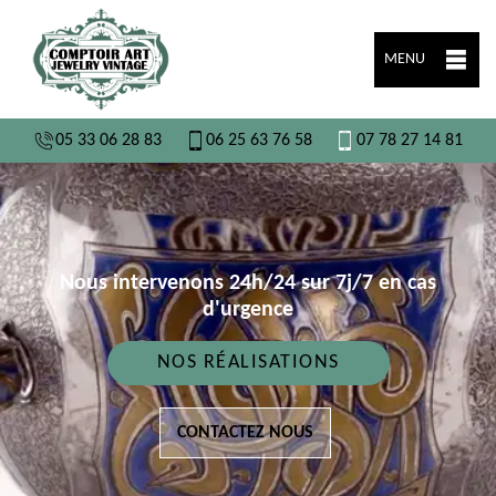
MENU
05 33 06 28 83
06 25 63 76 58
07 78 27 14 81
Nous intervenons 24h/24 sur 7j/7 en cas
d'urgence
NOS RÉALISATIONS
CONTACTEZ NOUS