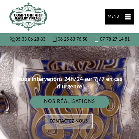
MENU
05 33 06 28 83
06 25 63 76 58
07 78 27 14 81
Nous intervenons 24h/24 sur 7j/7 en cas
d'urgence
NOS RÉALISATIONS
CONTACTEZ NOUS