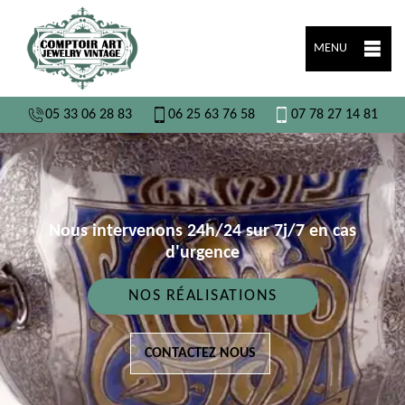
MENU
05 33 06 28 83
06 25 63 76 58
07 78 27 14 81
Nous intervenons 24h/24 sur 7j/7 en cas
d'urgence
NOS RÉALISATIONS
CONTACTEZ NOUS