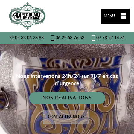
MENU
05 33 06 28 83
06 25 63 76 58
07 78 27 14 81
Nous intervenons 24h/24 sur 7j/7 en cas
d'urgence
NOS RÉALISATIONS
CONTACTEZ NOUS