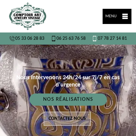
MENU
05 33 06 28 83
06 25 63 76 58
07 78 27 14 81
Nous intervenons 24h/24 sur 7j/7 en cas
d'urgence
NOS RÉALISATIONS
CONTACTEZ NOUS