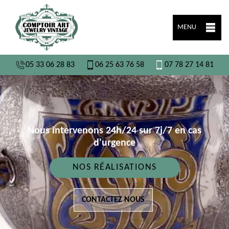
MENU
05 33 06 28 83
06 25 63 76 58
07 78 27 14 81
Nous intervenons 24h/24 sur 7j/7 en cas
d'urgence
NOS RÉALISATIONS
CONTACTEZ NOUS