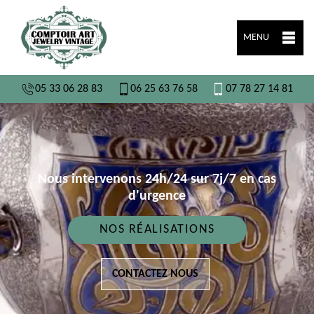
MENU
05 33 06 28 83
06 25 63 76 58
07 78 27 14 81
Nous intervenons 24h/24 sur 7j/7 en cas
d'urgence
NOS RÉALISATIONS
CONTACTEZ NOUS