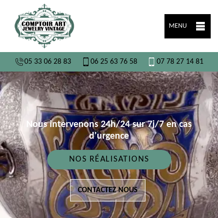
MENU
05 33 06 28 83
06 25 63 76 58
07 78 27 14 81
Nous intervenons 24h/24 sur 7j/7 en cas
d'urgence
NOS RÉALISATIONS
CONTACTEZ NOUS