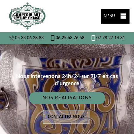
MENU
05 33 06 28 83
06 25 63 76 58
07 78 27 14 81
Nous intervenons 24h/24 sur 7j/7 en cas
d'urgence
NOS RÉALISATIONS
CONTACTEZ NOUS