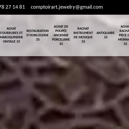
78 27 14 81
comptoirart.jewelry@gmail.com
ACHAT DE
ACHA
ACHAT
RACHAT
RESTAURATION
POUPÉE
RACH
FOURRURES ET
INSTRUMENT
ANTIQUAIRE
D'HORLOGERIE
ANCIENNE
PIÈCE 
MAROQUINERIE
DE MUSIQUE
33
33
PORCELAINE
MONNA
VINTAGE 33
33
33
33