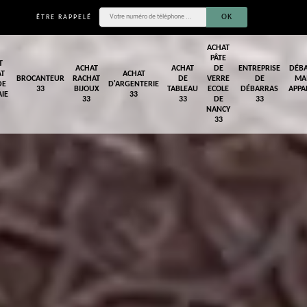
ÊTRE RAPPELÉ
ACHAT
PÂTE
T
ACHAT
ACHAT
DE
ENTREPRISE
DÉB
AT
ACHAT
BROCANTEUR
RACHAT
DE
VERRE
DE
MA
DE
D'ARGENTERIE
33
BIJOUX
TABLEAU
ECOLE
DÉBARRAS
APPA
IE
33
33
33
DE
33
NANCY
33