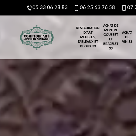
05 33 06 28 83
06 25 63 76 58
07 
ACHAT DE
RESTAURATION
MONTRE
D'ART
ACHAT
GOUSSET
MEUBLES,
DE
ET
TABLEAUX ET
VIN 33
BRACELET
BIJOUX 33
33