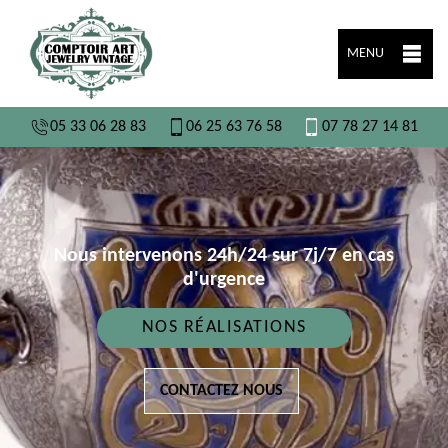
MENU
05 33 06 28 83
06 25 63 76 58
07 78 27 14 81
Nous intervenons 24h/24 sur 7j/7 en cas
d'urgence
NOS RÉALISATIONS
CONTACTEZ NOUS