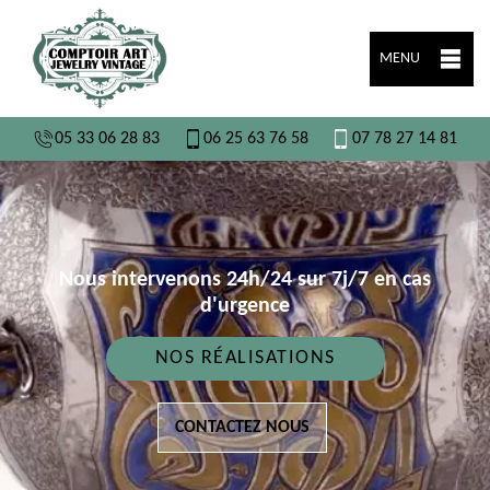
MENU
05 33 06 28 83
06 25 63 76 58
07 78 27 14 81
Nous intervenons 24h/24 sur 7j/7 en cas
d'urgence
NOS RÉALISATIONS
CONTACTEZ NOUS